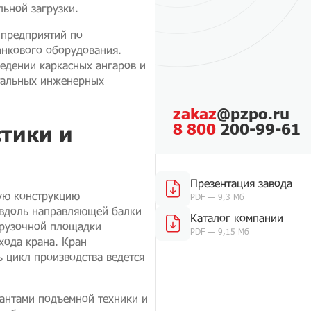
ьной загрузки.
 предприятий по
анкового оборудования.
едении каркасных ангаров и
итальных инженерных
zakaz
@pzpo.ru
8 800
200-99-61
тики и
Презентация завода
ную конструкцию
PDF — 9,3 Мб
 вдоль направляющей балки
Каталог компании
грузочной площадки
PDF — 9,15 Мб
ода крана. Кран
ь цикл производства ведется
антами подъемной техники и