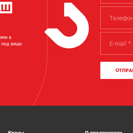
АШ
ами в
 под ваши
ОТПРА
Краны
О предприятии