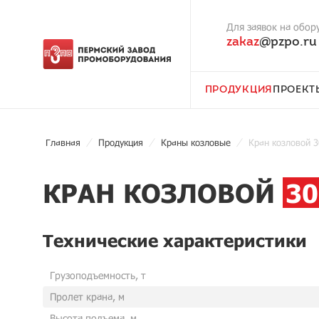
Для заявок на обор
zakaz
@pzpo.ru
ПРОДУКЦИЯ
ПРОЕКТ
Главная
Продукция
Краны козловые
Кран козловой 3
КРАН КОЗЛОВОЙ
30
Технические характеристики
Грузоподъемность, т
Пролет крана, м
Высота подъема, м