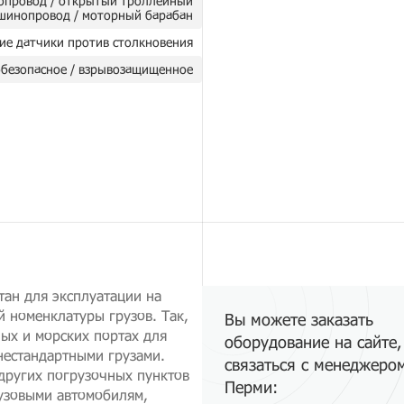
опровод / открытый троллейный
шинопровод / моторный барабан
ие датчики против столкновения
безопасное / взрывозащищенное
тан для эксплуатации на
й номенклатуры грузов. Так,
Вы можете заказать
ых и морских портах для
оборудование на сайте,
нестандартными грузами.
связаться с менеджеро
других погрузочных пунктов
Перми:
рузовыми автомобилям,