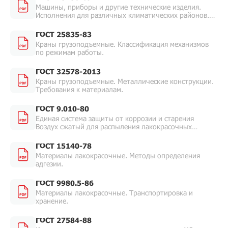
Машины, приборы и другие технические изделия.
Исполнения для различных климатических районов.
Категории, условия эксплуатации, хранения и
транспортирования в части воздействия
ГОСТ 25835-83
климатических факторов внешней среды.
Краны грузоподъемные. Классификация механизмов
по режимам работы.
ГОСТ 32578-2013
Краны грузоподъемные. Металлические конструкции.
Требования к материалам.
ГОСТ 9.010-80
Единая система защиты от коррозии и старения
Воздух сжатый для распыления лакокрасочных
материалов. Технические требования и методы
контроля.
ГОСТ 15140-78
Материалы лакокрасочные. Методы определения
адгезии.
ГОСТ 9980.5-86
Материалы лакокрасочные. Транспортировка и
хранение.
ГОСТ 27584-88