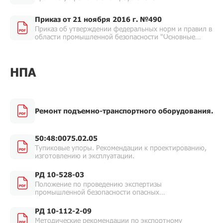
Приказ от 21 ноября 2016 г. №490
Приказ об утверждении федеральных норм и правил в
области промышленной безопасности "Основные
требования к проведению неразрушающего контроля
технических устройств, зданий и сооружений на
опасных производственных объектах".
НПА
Ремонт подъемно-транспортного оборудования.
50:48:0075.02.05
Тупиковые упоры. Рекомендации к проектированию,
изготовлению и эксплуатации.
РД 10-528-03
Положение по проведению экспертизы
промышленной безопасности опасных
производственных объектов, на которых
используются подъемные сооружения.
РД 10-112-2-09
Методические рекомендации по экспортному