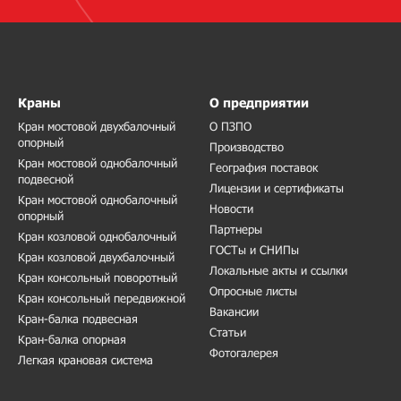
Краны
О предприятии
Кран мостовой двухбалочный
О ПЗПО
опорный
Производство
Кран мостовой однобалочный
География поставок
подвесной
Лицензии и сертификаты
Кран мостовой однобалочный
Новости
опорный
Партнеры
Кран козловой однобалочный
ГОСТы и СНИПы
Кран козловой двухбалочный
Локальные акты и ссылки
Кран консольный поворотный
Опросные листы
Кран консольный передвижной
Вакансии
Кран-балка подвесная
Статьи
Кран-балка опорная
Фотогалерея
Легкая крановая система