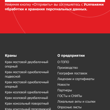
Нажимая кнопку «Отправить» вы соглашаетесь с
Условиями
обработки и хранения персональных данных.
Краны
О предприятии
Кран мостовой двухбалочный
О ПЗПО
опорный
Производство
Кран мостовой однобалочный
География поставок
подвесной
Лицензии и сертификаты
Кран мостовой однобалочный
Новости
опорный
Партнеры
Кран козловой однобалочный
ГОСТы и СНИПы
Кран козловой двухбалочный
Локальные акты и ссылки
Кран консольный поворотный
Опросные листы
Кран консольный передвижной