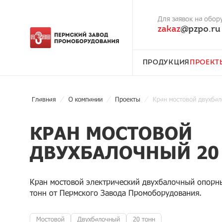
Для заявок на обор
zakaz
@pzpo.ru
ПРОДУКЦИЯ
ПРОЕКТ
Главная
О компании
Проекты
Кран мостовой двухбал
КРАН МОСТОВОЙ
ДВУХБАЛОЧНЫЙ 20
Кран мостовой электрический двухбалочный опорн
тонн от Пермского Завода Промоборудования.
Мостовой
Двухбалочный
20 тонн