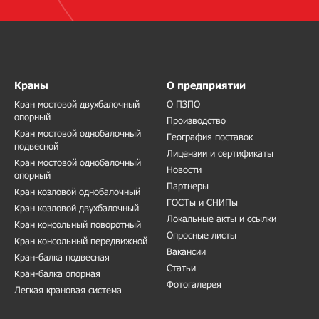
Краны
О предприятии
Кран мостовой двухбалочный
О ПЗПО
опорный
Производство
Кран мостовой однобалочный
География поставок
подвесной
Лицензии и сертификаты
Кран мостовой однобалочный
Новости
опорный
Партнеры
Кран козловой однобалочный
ГОСТы и СНИПы
Кран козловой двухбалочный
Локальные акты и ссылки
Кран консольный поворотный
Опросные листы
Кран консольный передвижной
Вакансии
Кран-балка подвесная
Статьи
Кран-балка опорная
Фотогалерея
Легкая крановая система