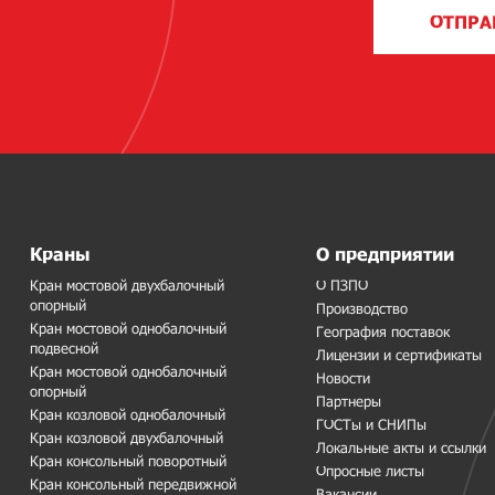
ОТПРА
Краны
О предприятии
Кран мостовой двухбалочный
О ПЗПО
опорный
Производство
Кран мостовой однобалочный
География поставок
подвесной
Лицензии и сертификаты
Кран мостовой однобалочный
Новости
опорный
Партнеры
Кран козловой однобалочный
ГОСТы и СНИПы
Кран козловой двухбалочный
Локальные акты и ссылки
Кран консольный поворотный
Опросные листы
Кран консольный передвижной
Вакансии