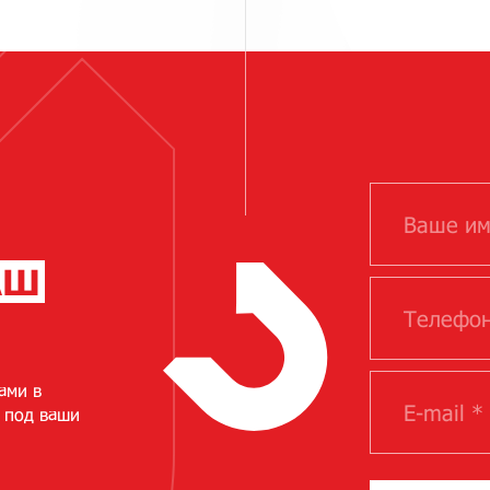
АШ
ами в
 под ваши